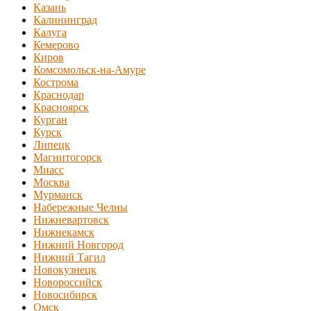
Казань
Калининград
Калуга
Кемерово
Киров
Комсомольск-на-Амуре
Кострома
Краснодар
Красноярск
Курган
Курск
Липецк
Магнитогорск
Миасс
Москва
Мурманск
Набережные Челны
Нижневартовск
Нижнекамск
Нижний Новгород
Нижний Тагил
Новокузнецк
Новороссийск
Новосибирск
Омск