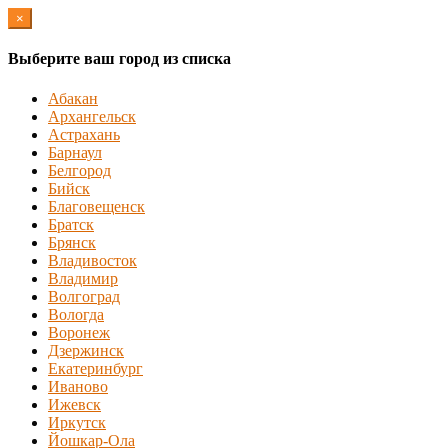
×
Выберите ваш город из списка
Абакан
Архангельск
Астрахань
Барнаул
Белгород
Бийск
Благовещенск
Братск
Брянск
Владивосток
Владимир
Волгоград
Вологда
Воронеж
Дзержинск
Екатеринбург
Иваново
Ижевск
Иркутск
Йошкар-Ола