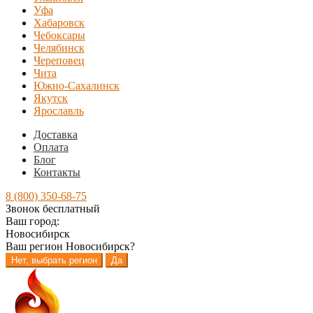
Уфа
Хабаровск
Чебоксары
Челябинск
Череповец
Чита
Южно-Сахалинск
Якутск
Ярославль
Доставка
Оплата
Блог
Контакты
8 (800) 350-68-75
Звонок бесплатный
Ваш город:
Новосибирск
Ваш регион
Новосибирск
?
Нет, выбрать регион
Да
Перейти
Перейти
к
к
навигации
содержимому