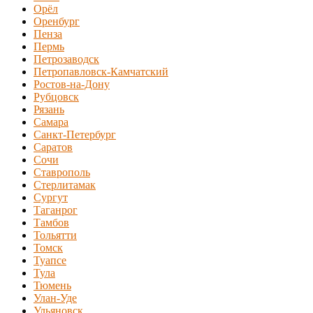
Орёл
Оренбург
Пенза
Пермь
Петрозаводск
Петропавловск-Камчатский
Ростов-на-Дону
Рубцовск
Рязань
Самара
Санкт-Петербург
Саратов
Сочи
Ставрополь
Стерлитамак
Сургут
Таганрог
Тамбов
Тольятти
Томск
Туапсе
Тула
Тюмень
Улан-Уде
Ульяновск