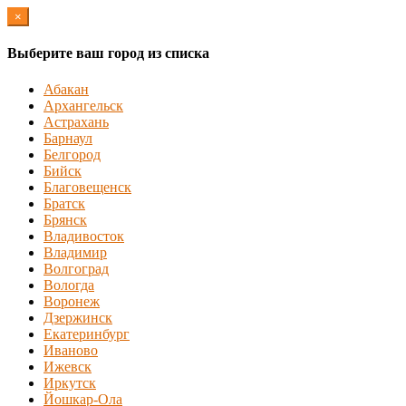
×
Выберите ваш город из списка
Абакан
Архангельск
Астрахань
Барнаул
Белгород
Бийск
Благовещенск
Братск
Брянск
Владивосток
Владимир
Волгоград
Вологда
Воронеж
Дзержинск
Екатеринбург
Иваново
Ижевск
Иркутск
Йошкар-Ола