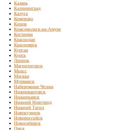
Казань
Калининград
Калуга
Кемерово
Киров
Комсомольск-на-Амуре
Кострома
Краснодар
Красноярск
Курган
Курск
Липецк
Магнитогорск
Миасс
Москва
Мурманск
Набережные Челны
Нижневартовск
Нижнекамск
Нижний Новгород
Нижний Тагил
Новокузнецк
Новороссийск
Новосибирск
Омск