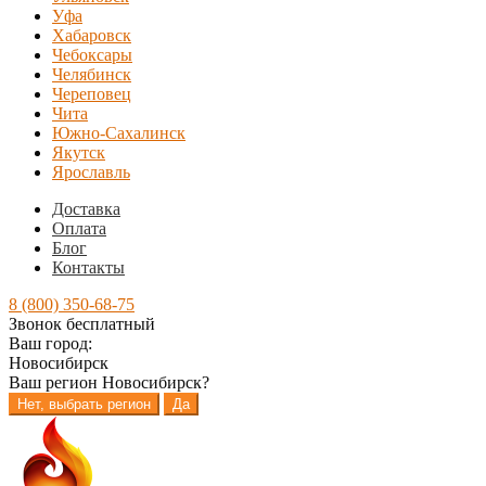
Уфа
Хабаровск
Чебоксары
Челябинск
Череповец
Чита
Южно-Сахалинск
Якутск
Ярославль
Доставка
Оплата
Блог
Контакты
8 (800) 350-68-75
Звонок бесплатный
Ваш город:
Новосибирск
Ваш регион
Новосибирск
?
Нет, выбрать регион
Да
Перейти
Перейти
к
к
навигации
содержимому