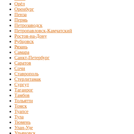
Орёл
Оренбург
Пенза
Пермь
Петрозаводск
Петропавловск-Камчатский
Ростов-на-Дону
Рубцовск
Рязань
Самара
Санкт-Петербург
Саратов
Сочи
Ставрополь
Стерлитамак
Сургут
Таганрог
Тамбов
Тольятти
Томск
Туапсе
Тула
Тюмень
Улан-Уде
Ульяновск