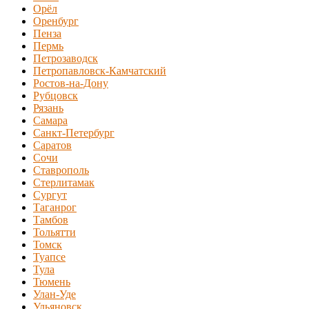
Орёл
Оренбург
Пенза
Пермь
Петрозаводск
Петропавловск-Камчатский
Ростов-на-Дону
Рубцовск
Рязань
Самара
Санкт-Петербург
Саратов
Сочи
Ставрополь
Стерлитамак
Сургут
Таганрог
Тамбов
Тольятти
Томск
Туапсе
Тула
Тюмень
Улан-Уде
Ульяновск