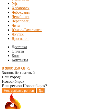
Уфа
Хабаровск
Чебоксары
Челябинск
Череповец
Чита
Южно-Сахалинск
Якутск
Ярославль
Доставка
Оплата
Блог
Контакты
8 (800) 350-68-75
Звонок бесплатный
Ваш город:
Новосибирск
Ваш регион
Новосибирск
?
Нет, выбрать регион
Да
Перейти
Перейти
к
к
навигации
содержимому