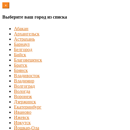
×
Выберите ваш город из списка
Абакан
Архангельск
Астрахань
Барнаул
Белгород
Бийск
Благовещенск
Братск
Брянск
Владивосток
Владимир
Волгоград
Вологда
Воронеж
Дзержинск
Екатеринбург
Иваново
Ижевск
Иркутск
Йошкар-Ола