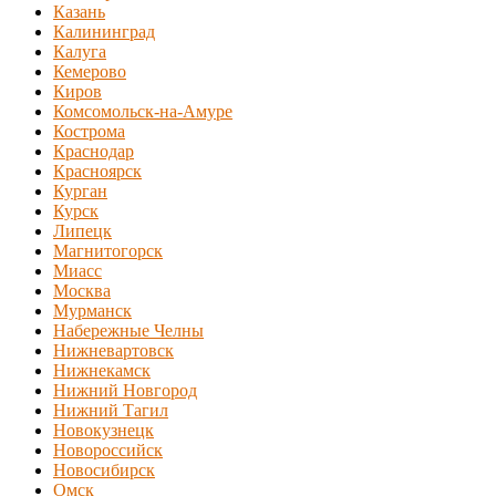
Казань
Калининград
Калуга
Кемерово
Киров
Комсомольск-на-Амуре
Кострома
Краснодар
Красноярск
Курган
Курск
Липецк
Магнитогорск
Миасс
Москва
Мурманск
Набережные Челны
Нижневартовск
Нижнекамск
Нижний Новгород
Нижний Тагил
Новокузнецк
Новороссийск
Новосибирск
Омск