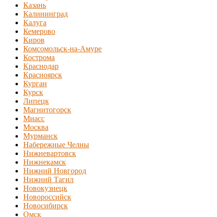
Казань
Калининград
Калуга
Кемерово
Киров
Комсомольск-на-Амуре
Кострома
Краснодар
Красноярск
Курган
Курск
Липецк
Магнитогорск
Миасс
Москва
Мурманск
Набережные Челны
Нижневартовск
Нижнекамск
Нижний Новгород
Нижний Тагил
Новокузнецк
Новороссийск
Новосибирск
Омск