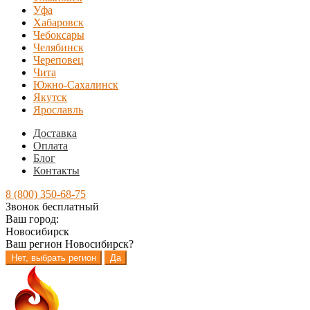
Уфа
Хабаровск
Чебоксары
Челябинск
Череповец
Чита
Южно-Сахалинск
Якутск
Ярославль
Доставка
Оплата
Блог
Контакты
8 (800) 350-68-75
Звонок бесплатный
Ваш город:
Новосибирск
Ваш регион
Новосибирск
?
Нет, выбрать регион
Да
Перейти
Перейти
к
к
навигации
содержимому