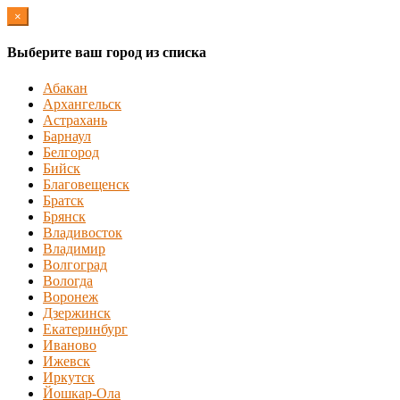
×
Выберите ваш город из списка
Абакан
Архангельск
Астрахань
Барнаул
Белгород
Бийск
Благовещенск
Братск
Брянск
Владивосток
Владимир
Волгоград
Вологда
Воронеж
Дзержинск
Екатеринбург
Иваново
Ижевск
Иркутск
Йошкар-Ола