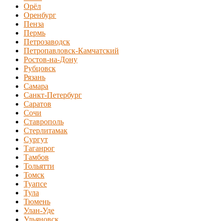
Орёл
Оренбург
Пенза
Пермь
Петрозаводск
Петропавловск-Камчатский
Ростов-на-Дону
Рубцовск
Рязань
Самара
Санкт-Петербург
Саратов
Сочи
Ставрополь
Стерлитамак
Сургут
Таганрог
Тамбов
Тольятти
Томск
Туапсе
Тула
Тюмень
Улан-Уде
Ульяновск