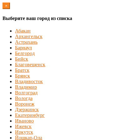
×
Выберите ваш город из списка
Абакан
Архангельск
Астрахань
Барнаул
Белгород
Бийск
Благовещенск
Братск
Брянск
Владивосток
Владимир
Волгоград
Вологда
Воронеж
Дзержинск
Екатеринбург
Иваново
Ижевск
Иркутск
Йошкар-Ола