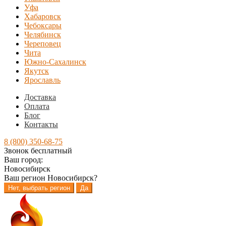
Уфа
Хабаровск
Чебоксары
Челябинск
Череповец
Чита
Южно-Сахалинск
Якутск
Ярославль
Доставка
Оплата
Блог
Контакты
8 (800) 350-68-75
Звонок бесплатный
Ваш город:
Новосибирск
Ваш регион
Новосибирск
?
Нет, выбрать регион
Да
Перейти
Перейти
к
к
навигации
содержимому