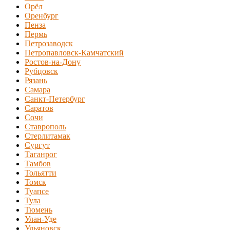
Орёл
Оренбург
Пенза
Пермь
Петрозаводск
Петропавловск-Камчатский
Ростов-на-Дону
Рубцовск
Рязань
Самара
Санкт-Петербург
Саратов
Сочи
Ставрополь
Стерлитамак
Сургут
Таганрог
Тамбов
Тольятти
Томск
Туапсе
Тула
Тюмень
Улан-Уде
Ульяновск