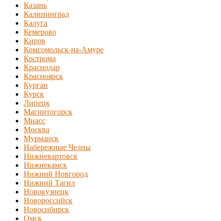
Казань
Калининград
Калуга
Кемерово
Киров
Комсомольск-на-Амуре
Кострома
Краснодар
Красноярск
Курган
Курск
Липецк
Магнитогорск
Миасс
Москва
Мурманск
Набережные Челны
Нижневартовск
Нижнекамск
Нижний Новгород
Нижний Тагил
Новокузнецк
Новороссийск
Новосибирск
Омск