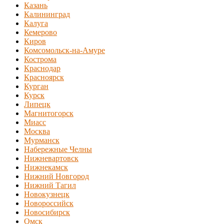
Казань
Калининград
Калуга
Кемерово
Киров
Комсомольск-на-Амуре
Кострома
Краснодар
Красноярск
Курган
Курск
Липецк
Магнитогорск
Миасс
Москва
Мурманск
Набережные Челны
Нижневартовск
Нижнекамск
Нижний Новгород
Нижний Тагил
Новокузнецк
Новороссийск
Новосибирск
Омск