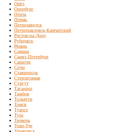
Орёл
Оренбург
Пенза
Пермь
Петрозаводск
Петропавловск-Камчатский
Ростов-на-Дону
Рубцовск
Рязань
Самара
Санкт-Петербург
Саратов
Сочи
Ставрополь
Стерлитамак
Сургут
Таганрог
Тамбов
Тольятти
Томск
Туапсе
Тула
Тюмень
Улан-Уде
Ульяновск