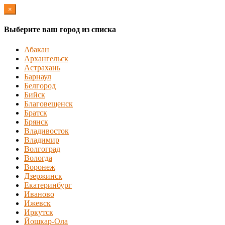
×
Выберите ваш город из списка
Абакан
Архангельск
Астрахань
Барнаул
Белгород
Бийск
Благовещенск
Братск
Брянск
Владивосток
Владимир
Волгоград
Вологда
Воронеж
Дзержинск
Екатеринбург
Иваново
Ижевск
Иркутск
Йошкар-Ола