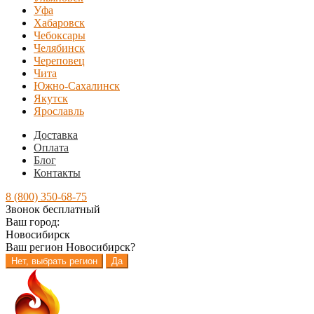
Уфа
Хабаровск
Чебоксары
Челябинск
Череповец
Чита
Южно-Сахалинск
Якутск
Ярославль
Доставка
Оплата
Блог
Контакты
8 (800) 350-68-75
Звонок бесплатный
Ваш город:
Новосибирск
Ваш регион
Новосибирск
?
Нет, выбрать регион
Да
Перейти
Перейти
к
к
навигации
содержимому