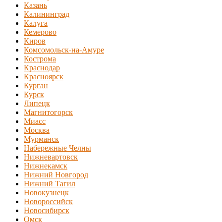
Казань
Калининград
Калуга
Кемерово
Киров
Комсомольск-на-Амуре
Кострома
Краснодар
Красноярск
Курган
Курск
Липецк
Магнитогорск
Миасс
Москва
Мурманск
Набережные Челны
Нижневартовск
Нижнекамск
Нижний Новгород
Нижний Тагил
Новокузнецк
Новороссийск
Новосибирск
Омск