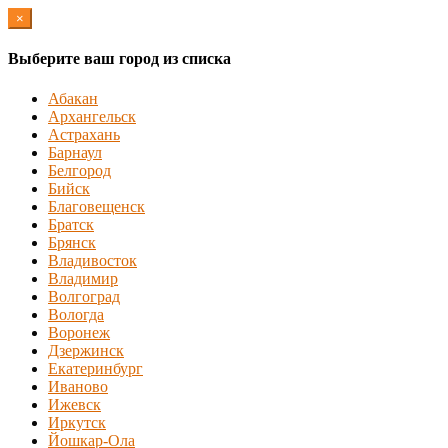
×
Выберите ваш город из списка
Абакан
Архангельск
Астрахань
Барнаул
Белгород
Бийск
Благовещенск
Братск
Брянск
Владивосток
Владимир
Волгоград
Вологда
Воронеж
Дзержинск
Екатеринбург
Иваново
Ижевск
Иркутск
Йошкар-Ола