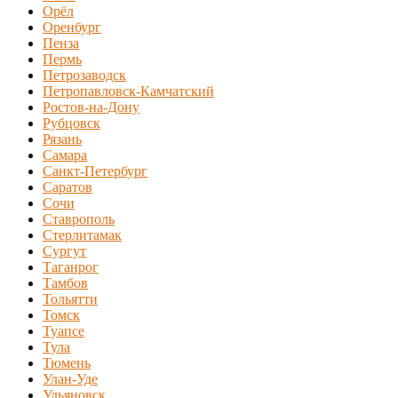
Орёл
Оренбург
Пенза
Пермь
Петрозаводск
Петропавловск-Камчатский
Ростов-на-Дону
Рубцовск
Рязань
Самара
Санкт-Петербург
Саратов
Сочи
Ставрополь
Стерлитамак
Сургут
Таганрог
Тамбов
Тольятти
Томск
Туапсе
Тула
Тюмень
Улан-Уде
Ульяновск