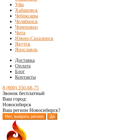
Уфа
Хабаровск
Чебоксары
Челябинск
Череповец
Чита
Южно-Сахалинск
Якутск
Ярославль
Доставка
Оплата
Блог
Контакты
8 (800) 350-68-75
Звонок бесплатный
Ваш город:
Новосибирск
Ваш регион
Новосибирск
?
Нет, выбрать регион
Да
Перейти
Перейти
к
к
навигации
содержимому