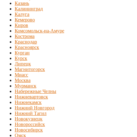
Казань
Калининград
Калуга
Кемерово
Киров
Комсомольск-на-Амуре
Кострома
Краснодар
Красноярск
Курган
Курск
Липецк
Магнитогорск
Миасс
Москва
Мурманск
Набережные Челны
Нижневартовск
Нижнекамск
Нижний Новгород
Нижний Тагил
Новокузнецк
Новороссийск
Новосибирск
Омск