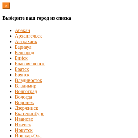
×
Выберите ваш город из списка
Абакан
Архангельск
Астрахань
Барнаул
Белгород
Бийск
Благовещенск
Братск
Брянск
Владивосток
Владимир
Волгоград
Вологда
Воронеж
Дзержинск
Екатеринбург
Иваново
Ижевск
Иркутск
Йошкар-Ола