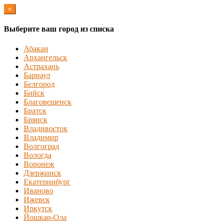
×
Выберите ваш город из списка
Абакан
Архангельск
Астрахань
Барнаул
Белгород
Бийск
Благовещенск
Братск
Брянск
Владивосток
Владимир
Волгоград
Вологда
Воронеж
Дзержинск
Екатеринбург
Иваново
Ижевск
Иркутск
Йошкар-Ола