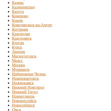
Казань
Калининград
Калуга
Кемерово
Киров
Комсомольск-на-Амуре
Кострома
Краснодар
Красноярск
Курган
Курск
Липецк
Магнитогорск
Миасс
Москва
Мурманск
Набережные Челны
Нижневартовск
Нижнекамск
Нижний Новгород
Нижний Тагил
Новокузнецк
Новороссийск
Новосибирск
Омск