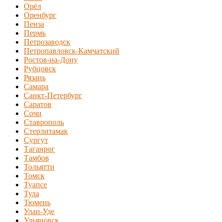
Орёл
Оренбург
Пенза
Пермь
Петрозаводск
Петропавловск-Камчатский
Ростов-на-Дону
Рубцовск
Рязань
Самара
Санкт-Петербург
Саратов
Сочи
Ставрополь
Стерлитамак
Сургут
Таганрог
Тамбов
Тольятти
Томск
Туапсе
Тула
Тюмень
Улан-Уде
Ульяновск