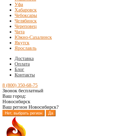
Уфа
Хабаровск
Чебоксары
Челябинск
Череповец
Чита
Южно-Сахалинск
Якутск
Ярославль
Доставка
Оплата
Блог
Контакты
8 (800) 350-68-75
Звонок бесплатный
Ваш город:
Новосибирск
Ваш регион
Новосибирск
?
Нет, выбрать регион
Да
Перейти
Перейти
к
к
навигации
содержимому