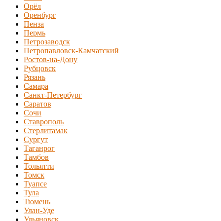
Орёл
Оренбург
Пенза
Пермь
Петрозаводск
Петропавловск-Камчатский
Ростов-на-Дону
Рубцовск
Рязань
Самара
Санкт-Петербург
Саратов
Сочи
Ставрополь
Стерлитамак
Сургут
Таганрог
Тамбов
Тольятти
Томск
Туапсе
Тула
Тюмень
Улан-Уде
Ульяновск