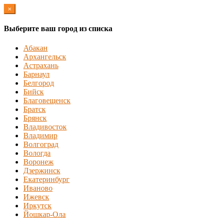
×
Выберите ваш город из списка
Абакан
Архангельск
Астрахань
Барнаул
Белгород
Бийск
Благовещенск
Братск
Брянск
Владивосток
Владимир
Волгоград
Вологда
Воронеж
Дзержинск
Екатеринбург
Иваново
Ижевск
Иркутск
Йошкар-Ола