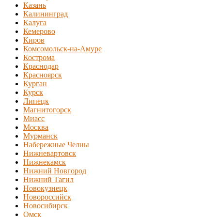
Казань
Калининград
Калуга
Кемерово
Киров
Комсомольск-на-Амуре
Кострома
Краснодар
Красноярск
Курган
Курск
Липецк
Магнитогорск
Миасс
Москва
Мурманск
Набережные Челны
Нижневартовск
Нижнекамск
Нижний Новгород
Нижний Тагил
Новокузнецк
Новороссийск
Новосибирск
Омск