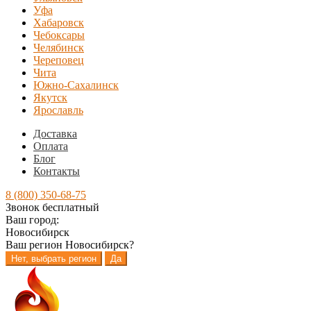
Уфа
Хабаровск
Чебоксары
Челябинск
Череповец
Чита
Южно-Сахалинск
Якутск
Ярославль
Доставка
Оплата
Блог
Контакты
8 (800) 350-68-75
Звонок бесплатный
Ваш город:
Новосибирск
Ваш регион
Новосибирск
?
Нет, выбрать регион
Да
Перейти
Перейти
к
к
навигации
содержимому