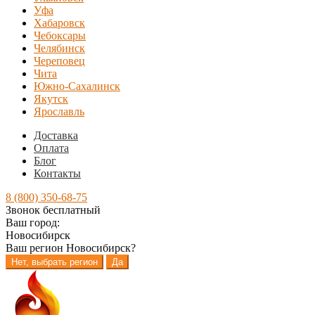
Уфа
Хабаровск
Чебоксары
Челябинск
Череповец
Чита
Южно-Сахалинск
Якутск
Ярославль
Доставка
Оплата
Блог
Контакты
8 (800) 350-68-75
Звонок бесплатный
Ваш город:
Новосибирск
Ваш регион
Новосибирск
?
Нет, выбрать регион
Да
Перейти
Перейти
к
к
навигации
содержимому