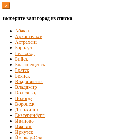
×
Выберите ваш город из списка
Абакан
Архангельск
Астрахань
Барнаул
Белгород
Бийск
Благовещенск
Братск
Брянск
Владивосток
Владимир
Волгоград
Вологда
Воронеж
Дзержинск
Екатеринбург
Иваново
Ижевск
Иркутск
Йошкар-Ола