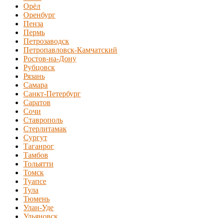
Орёл
Оренбург
Пенза
Пермь
Петрозаводск
Петропавловск-Камчатский
Ростов-на-Дону
Рубцовск
Рязань
Самара
Санкт-Петербург
Саратов
Сочи
Ставрополь
Стерлитамак
Сургут
Таганрог
Тамбов
Тольятти
Томск
Туапсе
Тула
Тюмень
Улан-Уде
Ульяновск