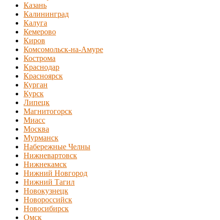
Казань
Калининград
Калуга
Кемерово
Киров
Комсомольск-на-Амуре
Кострома
Краснодар
Красноярск
Курган
Курск
Липецк
Магнитогорск
Миасс
Москва
Мурманск
Набережные Челны
Нижневартовск
Нижнекамск
Нижний Новгород
Нижний Тагил
Новокузнецк
Новороссийск
Новосибирск
Омск