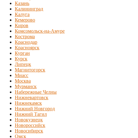
Казань
Калининград
Калуга
Кемерово
Киров
Комсомольск-на-Амуре
Кострома
Краснодар
Красноярск
Курган
Курск
Липецк
Магнитогорск
Миасс
Москва
Мурманск
Набережные Челны
Нижневартовск
Нижнекамск
Нижний Новгород
Нижний Тагил
Новокузнецк
Новороссийск
Новосибирск
Омск