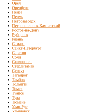
Орёл
Оренбург
Пенза
Пермь
Петрозаводск
Петропавловск-Камчатский
Ростов-на-Дону
Рубцовск
Рязань
Самара
Санкт-Петербург
Саратов
Сочи
Ставрополь
Стерлитамак
Сургут
Таганрог
Тамбов
Тольятти
Томск
Туапсе
Тула
Тюмень
Улан-Уде
Ульяновск