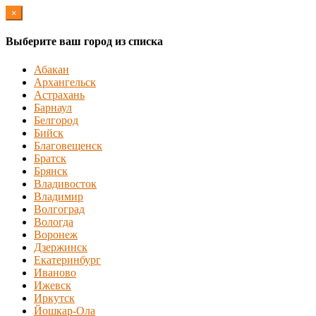
×
Выберите ваш город из списка
Абакан
Архангельск
Астрахань
Барнаул
Белгород
Бийск
Благовещенск
Братск
Брянск
Владивосток
Владимир
Волгоград
Вологда
Воронеж
Дзержинск
Екатеринбург
Иваново
Ижевск
Иркутск
Йошкар-Ола