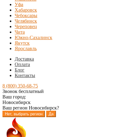
Уфа
Хабаровск
Чебоксары
Челябинск
Череповец
Чита
Южно-Сахалинск
Якутск
Ярославль
Доставка
Оплата
Блог
Контакты
8 (800) 350-68-75
Звонок бесплатный
Ваш город:
Новосибирск
Ваш регион
Новосибирск
?
Нет, выбрать регион
Да
Перейти
Перейти
к
к
навигации
содержимому