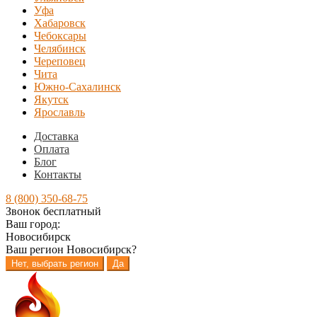
Уфа
Хабаровск
Чебоксары
Челябинск
Череповец
Чита
Южно-Сахалинск
Якутск
Ярославль
Доставка
Оплата
Блог
Контакты
8 (800) 350-68-75
Звонок бесплатный
Ваш город:
Новосибирск
Ваш регион
Новосибирск
?
Нет, выбрать регион
Да
Перейти
Перейти
к
к
навигации
содержимому