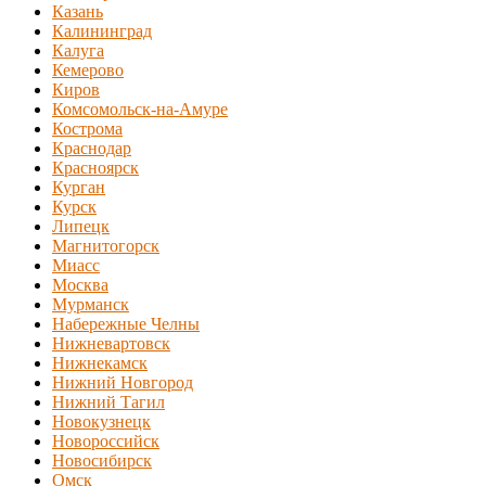
Казань
Калининград
Калуга
Кемерово
Киров
Комсомольск-на-Амуре
Кострома
Краснодар
Красноярск
Курган
Курск
Липецк
Магнитогорск
Миасс
Москва
Мурманск
Набережные Челны
Нижневартовск
Нижнекамск
Нижний Новгород
Нижний Тагил
Новокузнецк
Новороссийск
Новосибирск
Омск