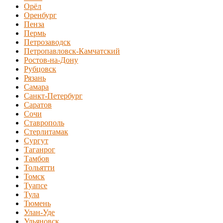
Орёл
Оренбург
Пенза
Пермь
Петрозаводск
Петропавловск-Камчатский
Ростов-на-Дону
Рубцовск
Рязань
Самара
Санкт-Петербург
Саратов
Сочи
Ставрополь
Стерлитамак
Сургут
Таганрог
Тамбов
Тольятти
Томск
Туапсе
Тула
Тюмень
Улан-Уде
Ульяновск