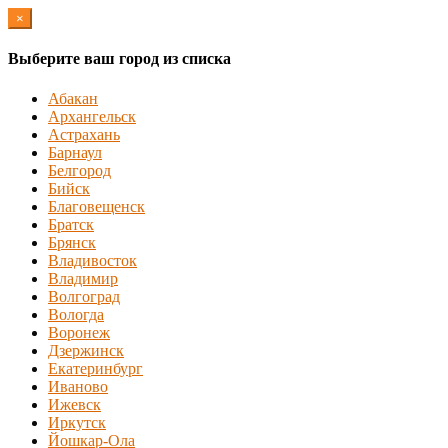
×
Выберите ваш город из списка
Абакан
Архангельск
Астрахань
Барнаул
Белгород
Бийск
Благовещенск
Братск
Брянск
Владивосток
Владимир
Волгоград
Вологда
Воронеж
Дзержинск
Екатеринбург
Иваново
Ижевск
Иркутск
Йошкар-Ола