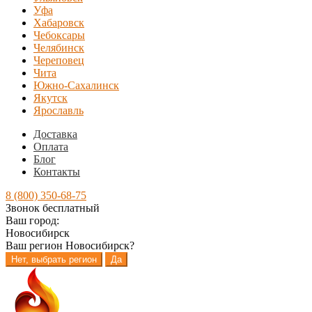
Уфа
Хабаровск
Чебоксары
Челябинск
Череповец
Чита
Южно-Сахалинск
Якутск
Ярославль
Доставка
Оплата
Блог
Контакты
8 (800) 350-68-75
Звонок бесплатный
Ваш город:
Новосибирск
Ваш регион
Новосибирск
?
Нет, выбрать регион
Да
Перейти
Перейти
к
к
навигации
содержимому