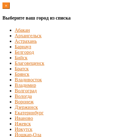
×
Выберите ваш город из списка
Абакан
Архангельск
Астрахань
Барнаул
Белгород
Бийск
Благовещенск
Братск
Брянск
Владивосток
Владимир
Волгоград
Вологда
Воронеж
Дзержинск
Екатеринбург
Иваново
Ижевск
Иркутск
Йошкар-Ола