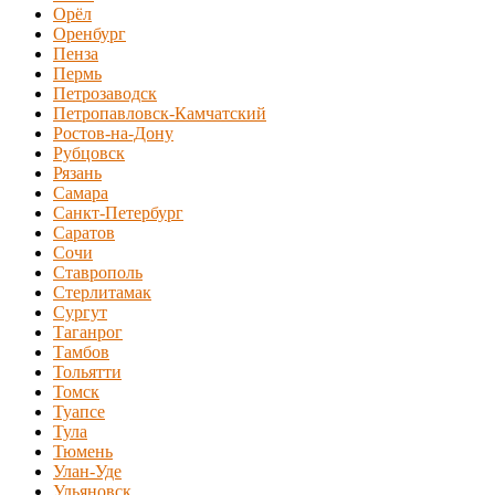
Орёл
Оренбург
Пенза
Пермь
Петрозаводск
Петропавловск-Камчатский
Ростов-на-Дону
Рубцовск
Рязань
Самара
Санкт-Петербург
Саратов
Сочи
Ставрополь
Стерлитамак
Сургут
Таганрог
Тамбов
Тольятти
Томск
Туапсе
Тула
Тюмень
Улан-Уде
Ульяновск