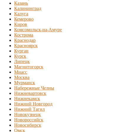
Казань
Калининград
Калуга
Кемерово
Киров
Комсомольск-на-Амуре
Кострома
Краснодар
Красноярск
Курган
Курск
Липецк
Магнитогорск
Миасс
Москва
Мурманск
Набережные Челны
Нижневартовск
Нижнекамск
Нижний Новгород
Нижний Тагил
Новокузнецк
Новороссийск
Новосибирск
Омск