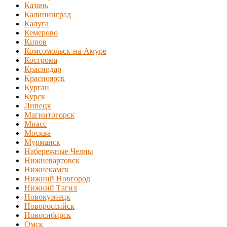
Казань
Калининград
Калуга
Кемерово
Киров
Комсомольск-на-Амуре
Кострома
Краснодар
Красноярск
Курган
Курск
Липецк
Магнитогорск
Миасс
Москва
Мурманск
Набережные Челны
Нижневартовск
Нижнекамск
Нижний Новгород
Нижний Тагил
Новокузнецк
Новороссийск
Новосибирск
Омск