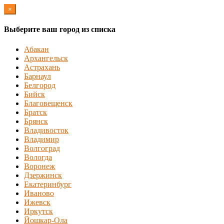
×
Выберите ваш город из списка
Абакан
Архангельск
Астрахань
Барнаул
Белгород
Бийск
Благовещенск
Братск
Брянск
Владивосток
Владимир
Волгоград
Вологда
Воронеж
Дзержинск
Екатеринбург
Иваново
Ижевск
Иркутск
Йошкар-Ола