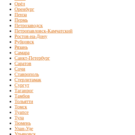
Орёл
Оренбург
Пенза
Пермь
Петрозаводск
Петропавловск-Камчатский
Ростов-на-Дону
Рубцовск
Рязань
Самара
Санкт-Петербург
Саратов
Сочи
Ставрополь
Стерлитамак
Сургут
Таганрог
Тамбов
Тольятти
Томск
Туапсе
Тула
Тюмень
Улан-Уде
Ульяновск