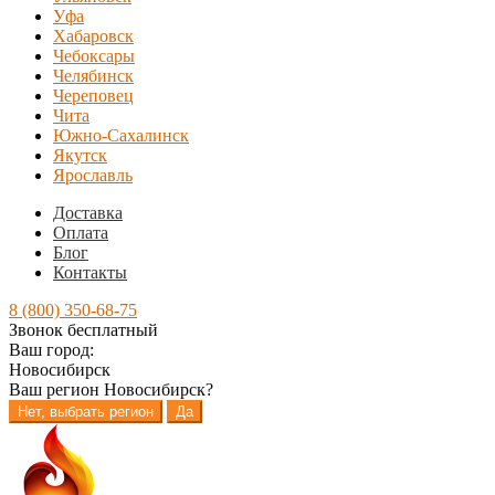
Уфа
Хабаровск
Чебоксары
Челябинск
Череповец
Чита
Южно-Сахалинск
Якутск
Ярославль
Доставка
Оплата
Блог
Контакты
8 (800) 350-68-75
Звонок бесплатный
Ваш город:
Новосибирск
Ваш регион
Новосибирск
?
Нет, выбрать регион
Да
Перейти
Перейти
к
к
навигации
содержимому