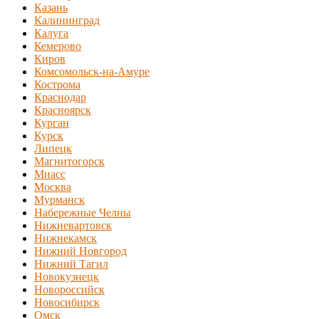
Казань
Калининград
Калуга
Кемерово
Киров
Комсомольск-на-Амуре
Кострома
Краснодар
Красноярск
Курган
Курск
Липецк
Магнитогорск
Миасс
Москва
Мурманск
Набережные Челны
Нижневартовск
Нижнекамск
Нижний Новгород
Нижний Тагил
Новокузнецк
Новороссийск
Новосибирск
Омск