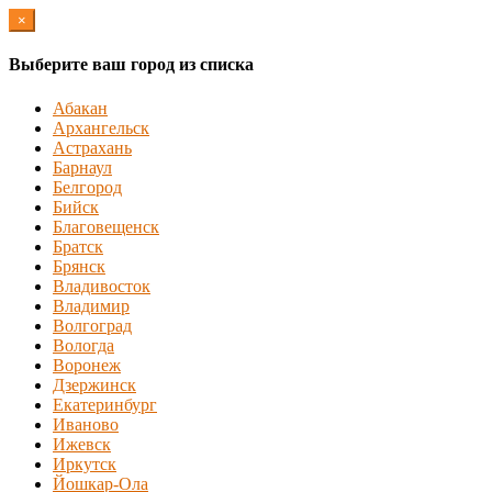
×
Выберите ваш город из списка
Абакан
Архангельск
Астрахань
Барнаул
Белгород
Бийск
Благовещенск
Братск
Брянск
Владивосток
Владимир
Волгоград
Вологда
Воронеж
Дзержинск
Екатеринбург
Иваново
Ижевск
Иркутск
Йошкар-Ола