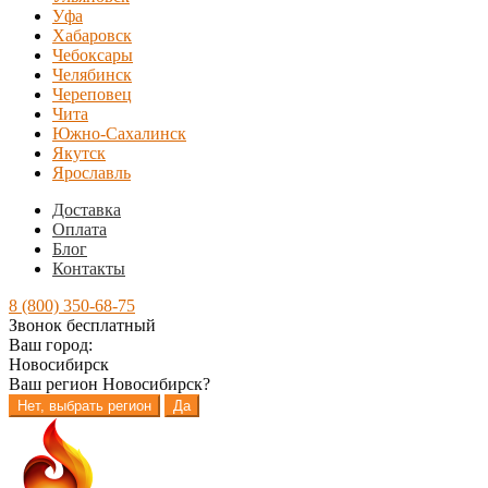
Уфа
Хабаровск
Чебоксары
Челябинск
Череповец
Чита
Южно-Сахалинск
Якутск
Ярославль
Доставка
Оплата
Блог
Контакты
8 (800) 350-68-75
Звонок бесплатный
Ваш город:
Новосибирск
Ваш регион
Новосибирск
?
Нет, выбрать регион
Да
Перейти
Перейти
к
к
навигации
содержимому