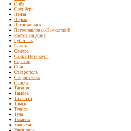
Орёл
Оренбург
Пенза
Пермь
Петрозаводск
Петропавловск-Камчатский
Ростов-на-Дону
Рубцовск
Рязань
Самара
Санкт-Петербург
Саратов
Сочи
Ставрополь
Стерлитамак
Сургут
Таганрог
Тамбов
Тольятти
Томск
Туапсе
Тула
Тюмень
Улан-Уде
Ульяновск