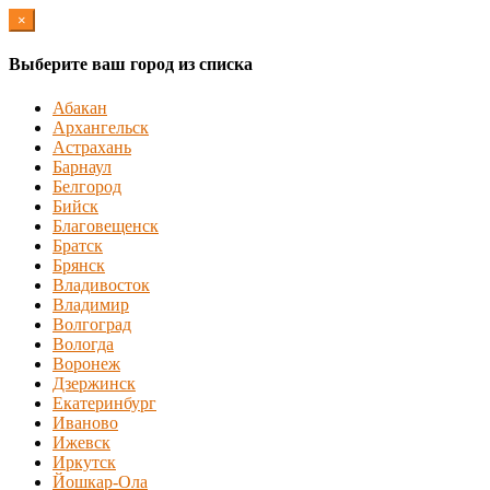
×
Выберите ваш город из списка
Абакан
Архангельск
Астрахань
Барнаул
Белгород
Бийск
Благовещенск
Братск
Брянск
Владивосток
Владимир
Волгоград
Вологда
Воронеж
Дзержинск
Екатеринбург
Иваново
Ижевск
Иркутск
Йошкар-Ола