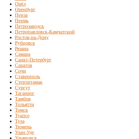
Орёл
Оренбург
Пенза
Пермь
Петрозаводск
Петропавловск-Камчатский
Ростов-на-Дону
Рубцовск
Рязань
Самара
Санкт-Петербург
Саратов
Сочи
Ставрополь
Стерлитамак
Сургут
Таганрог
Тамбов
Тольятти
Томск
Туапсе
Тула
Тюмень
Улан-Уде
Ульяновск