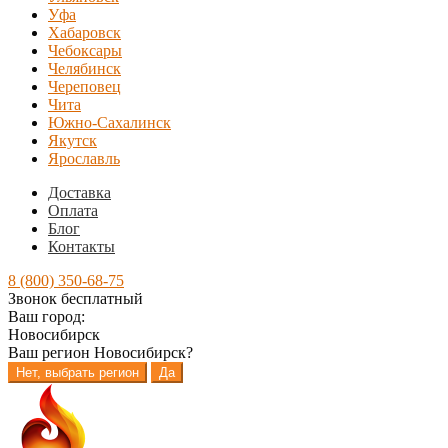
Уфа
Хабаровск
Чебоксары
Челябинск
Череповец
Чита
Южно-Сахалинск
Якутск
Ярославль
Доставка
Оплата
Блог
Контакты
8 (800) 350-68-75
Звонок бесплатный
Ваш город:
Новосибирск
Ваш регион
Новосибирск
?
Нет, выбрать регион
Да
Перейти
Перейти
к
к
навигации
содержимому