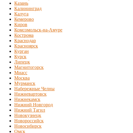
Казань
Калининград
Калуга
Кемерово
Киров
Комсомольск-на-Амуре
Кострома
Краснодар
Красноярск
Курган
Курск
Липецк
Магнитогорск
Миасс
Москва
Мурманск
Набережные Челны
Нижневартовск
Нижнекамск
Нижний Новгород
Нижний Тагил
Новокузнецк
Новороссийск
Новосибирск
Омск