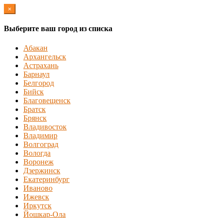
×
Выберите ваш город из списка
Абакан
Архангельск
Астрахань
Барнаул
Белгород
Бийск
Благовещенск
Братск
Брянск
Владивосток
Владимир
Волгоград
Вологда
Воронеж
Дзержинск
Екатеринбург
Иваново
Ижевск
Иркутск
Йошкар-Ола