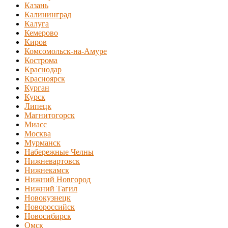
Казань
Калининград
Калуга
Кемерово
Киров
Комсомольск-на-Амуре
Кострома
Краснодар
Красноярск
Курган
Курск
Липецк
Магнитогорск
Миасс
Москва
Мурманск
Набережные Челны
Нижневартовск
Нижнекамск
Нижний Новгород
Нижний Тагил
Новокузнецк
Новороссийск
Новосибирск
Омск