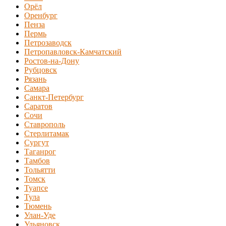
Орёл
Оренбург
Пенза
Пермь
Петрозаводск
Петропавловск-Камчатский
Ростов-на-Дону
Рубцовск
Рязань
Самара
Санкт-Петербург
Саратов
Сочи
Ставрополь
Стерлитамак
Сургут
Таганрог
Тамбов
Тольятти
Томск
Туапсе
Тула
Тюмень
Улан-Уде
Ульяновск