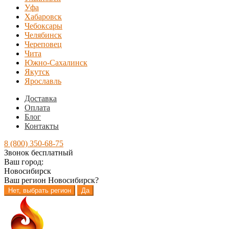
Уфа
Хабаровск
Чебоксары
Челябинск
Череповец
Чита
Южно-Сахалинск
Якутск
Ярославль
Доставка
Оплата
Блог
Контакты
8 (800) 350-68-75
Звонок бесплатный
Ваш город:
Новосибирск
Ваш регион
Новосибирск
?
Нет, выбрать регион
Да
Перейти
Перейти
к
к
навигации
содержимому