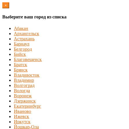
×
Выберите ваш город из списка
Абакан
Архангельск
Астрахань
Барнаул
Белгород
Бийск
Благовещенск
Братск
Брянск
Владивосток
Владимир
Волгоград
Вологда
Воронеж
Дзержинск
Екатеринбург
Иваново
Ижевск
Иркутск
Йошкар-Ола