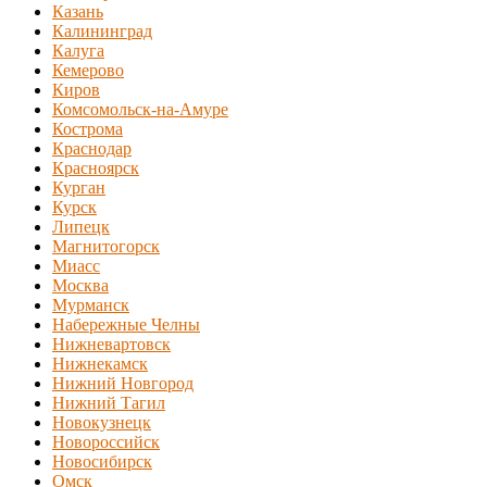
Казань
Калининград
Калуга
Кемерово
Киров
Комсомольск-на-Амуре
Кострома
Краснодар
Красноярск
Курган
Курск
Липецк
Магнитогорск
Миасс
Москва
Мурманск
Набережные Челны
Нижневартовск
Нижнекамск
Нижний Новгород
Нижний Тагил
Новокузнецк
Новороссийск
Новосибирск
Омск