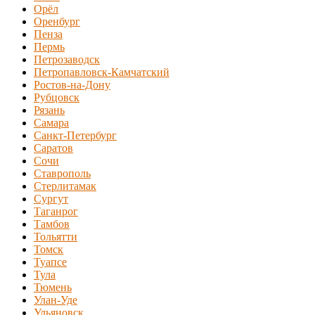
Орёл
Оренбург
Пенза
Пермь
Петрозаводск
Петропавловск-Камчатский
Ростов-на-Дону
Рубцовск
Рязань
Самара
Санкт-Петербург
Саратов
Сочи
Ставрополь
Стерлитамак
Сургут
Таганрог
Тамбов
Тольятти
Томск
Туапсе
Тула
Тюмень
Улан-Уде
Ульяновск