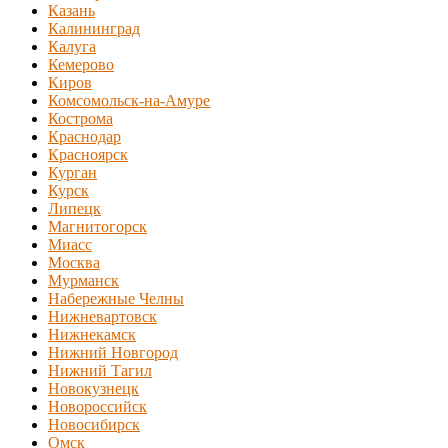
Казань
Калининград
Калуга
Кемерово
Киров
Комсомольск-на-Амуре
Кострома
Краснодар
Красноярск
Курган
Курск
Липецк
Магнитогорск
Миасс
Москва
Мурманск
Набережные Челны
Нижневартовск
Нижнекамск
Нижний Новгород
Нижний Тагил
Новокузнецк
Новороссийск
Новосибирск
Омск