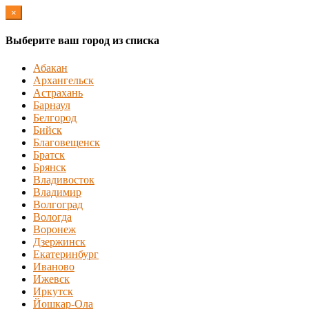
×
Выберите ваш город из списка
Абакан
Архангельск
Астрахань
Барнаул
Белгород
Бийск
Благовещенск
Братск
Брянск
Владивосток
Владимир
Волгоград
Вологда
Воронеж
Дзержинск
Екатеринбург
Иваново
Ижевск
Иркутск
Йошкар-Ола