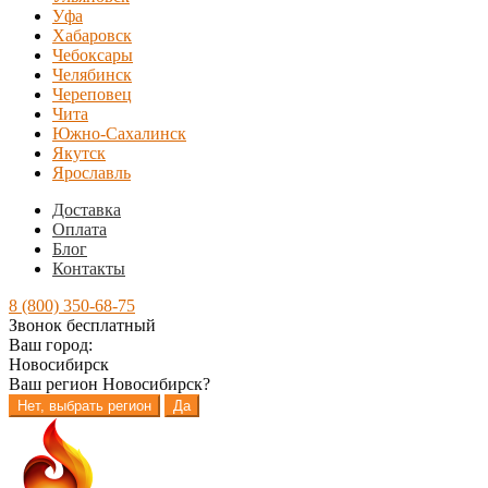
Уфа
Хабаровск
Чебоксары
Челябинск
Череповец
Чита
Южно-Сахалинск
Якутск
Ярославль
Доставка
Оплата
Блог
Контакты
8 (800) 350-68-75
Звонок бесплатный
Ваш город:
Новосибирск
Ваш регион
Новосибирск
?
Нет, выбрать регион
Да
Перейти
Перейти
к
к
навигации
содержимому