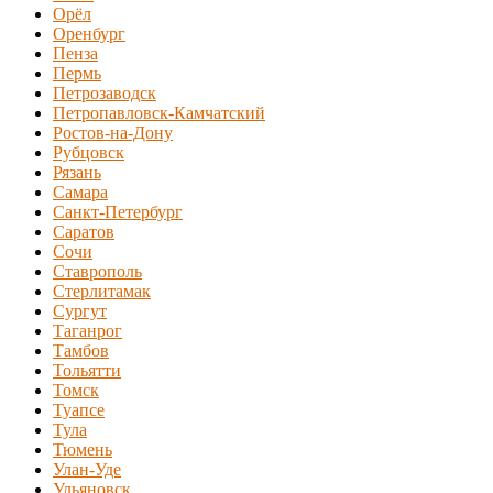
Орёл
Оренбург
Пенза
Пермь
Петрозаводск
Петропавловск-Камчатский
Ростов-на-Дону
Рубцовск
Рязань
Самара
Санкт-Петербург
Саратов
Сочи
Ставрополь
Стерлитамак
Сургут
Таганрог
Тамбов
Тольятти
Томск
Туапсе
Тула
Тюмень
Улан-Уде
Ульяновск