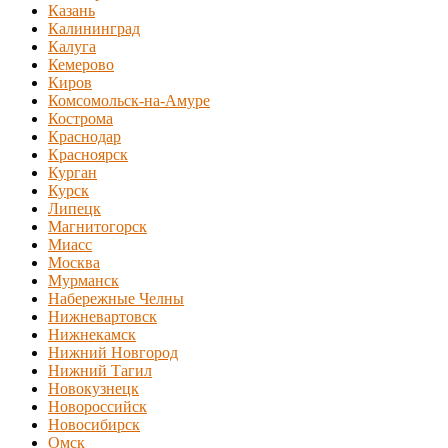
Казань
Калининград
Калуга
Кемерово
Киров
Комсомольск-на-Амуре
Кострома
Краснодар
Красноярск
Курган
Курск
Липецк
Магнитогорск
Миасс
Москва
Мурманск
Набережные Челны
Нижневартовск
Нижнекамск
Нижний Новгород
Нижний Тагил
Новокузнецк
Новороссийск
Новосибирск
Омск