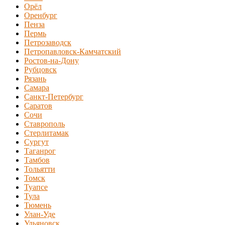
Орёл
Оренбург
Пенза
Пермь
Петрозаводск
Петропавловск-Камчатский
Ростов-на-Дону
Рубцовск
Рязань
Самара
Санкт-Петербург
Саратов
Сочи
Ставрополь
Стерлитамак
Сургут
Таганрог
Тамбов
Тольятти
Томск
Туапсе
Тула
Тюмень
Улан-Уде
Ульяновск