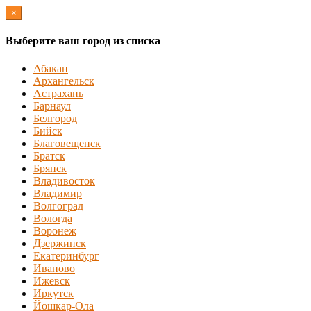
×
Выберите ваш город из списка
Абакан
Архангельск
Астрахань
Барнаул
Белгород
Бийск
Благовещенск
Братск
Брянск
Владивосток
Владимир
Волгоград
Вологда
Воронеж
Дзержинск
Екатеринбург
Иваново
Ижевск
Иркутск
Йошкар-Ола