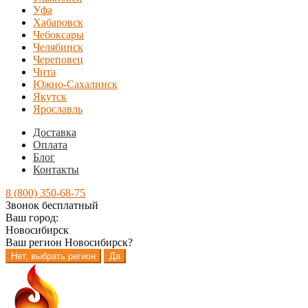
Уфа
Хабаровск
Чебоксары
Челябинск
Череповец
Чита
Южно-Сахалинск
Якутск
Ярославль
Доставка
Оплата
Блог
Контакты
8 (800) 350-68-75
Звонок бесплатный
Ваш город:
Новосибирск
Ваш регион
Новосибирск
?
Нет, выбрать регион
Да
Перейти
Перейти
к
к
навигации
содержимому