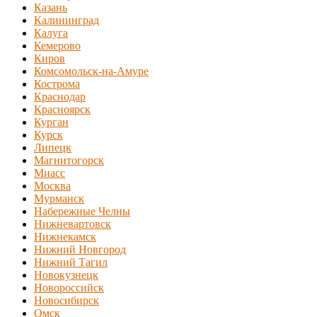
Казань
Калининград
Калуга
Кемерово
Киров
Комсомольск-на-Амуре
Кострома
Краснодар
Красноярск
Курган
Курск
Липецк
Магнитогорск
Миасс
Москва
Мурманск
Набережные Челны
Нижневартовск
Нижнекамск
Нижний Новгород
Нижний Тагил
Новокузнецк
Новороссийск
Новосибирск
Омск