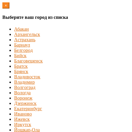
×
Выберите ваш город из списка
Абакан
Архангельск
Астрахань
Барнаул
Белгород
Бийск
Благовещенск
Братск
Брянск
Владивосток
Владимир
Волгоград
Вологда
Воронеж
Дзержинск
Екатеринбург
Иваново
Ижевск
Иркутск
Йошкар-Ола