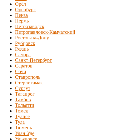
Орёл
Оренбург
Пенза
Пермь
Петрозаводск
Петропавловск-Камчатский
Ростов-на-Дону
Рубцовск
Рязань
Самара
Санкт-Петербург
Саратов
Сочи
Ставрополь
Стерлитамак
Сургут
Таганрог
Тамбов
Тольятти
Томск
Туапсе
Тула
Тюмень
Улан-Уде
Ульяновск