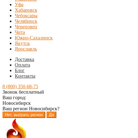
Уфа
Хабаровск
Чебоксары
Челябинск
Череповец
Чита
Южно-Сахалинск
Якутск
Ярославль
Доставка
Оплата
Блог
Контакты
8 (800) 350-68-75
Звонок бесплатный
Ваш город:
Новосибирск
Ваш регион
Новосибирск
?
Нет, выбрать регион
Да
Перейти
Перейти
к
к
навигации
содержимому