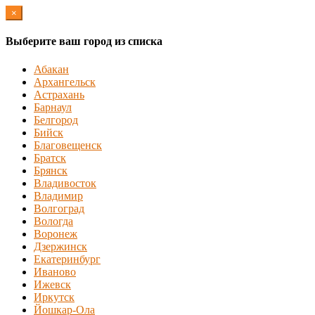
×
Выберите ваш город из списка
Абакан
Архангельск
Астрахань
Барнаул
Белгород
Бийск
Благовещенск
Братск
Брянск
Владивосток
Владимир
Волгоград
Вологда
Воронеж
Дзержинск
Екатеринбург
Иваново
Ижевск
Иркутск
Йошкар-Ола