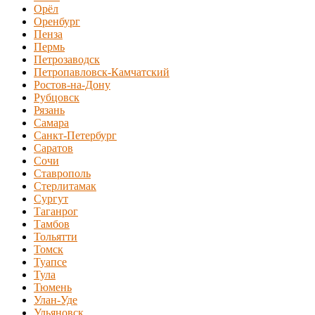
Орёл
Оренбург
Пенза
Пермь
Петрозаводск
Петропавловск-Камчатский
Ростов-на-Дону
Рубцовск
Рязань
Самара
Санкт-Петербург
Саратов
Сочи
Ставрополь
Стерлитамак
Сургут
Таганрог
Тамбов
Тольятти
Томск
Туапсе
Тула
Тюмень
Улан-Уде
Ульяновск