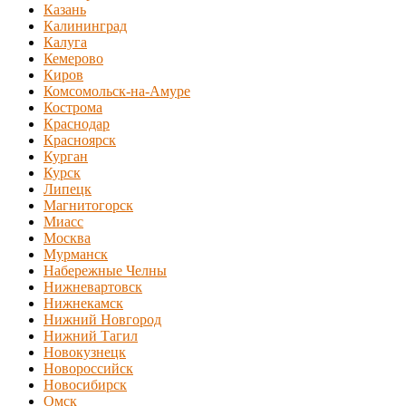
Казань
Калининград
Калуга
Кемерово
Киров
Комсомольск-на-Амуре
Кострома
Краснодар
Красноярск
Курган
Курск
Липецк
Магнитогорск
Миасс
Москва
Мурманск
Набережные Челны
Нижневартовск
Нижнекамск
Нижний Новгород
Нижний Тагил
Новокузнецк
Новороссийск
Новосибирск
Омск