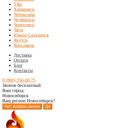
Уфа
Хабаровск
Чебоксары
Челябинск
Череповец
Чита
Южно-Сахалинск
Якутск
Ярославль
Доставка
Оплата
Блог
Контакты
8 (800) 350-68-75
Звонок бесплатный
Ваш город:
Новосибирск
Ваш регион
Новосибирск
?
Нет, выбрать регион
Да
Перейти
Перейти
к
к
навигации
содержимому