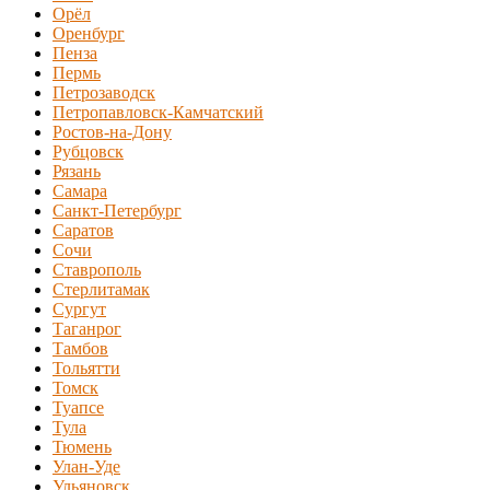
Орёл
Оренбург
Пенза
Пермь
Петрозаводск
Петропавловск-Камчатский
Ростов-на-Дону
Рубцовск
Рязань
Самара
Санкт-Петербург
Саратов
Сочи
Ставрополь
Стерлитамак
Сургут
Таганрог
Тамбов
Тольятти
Томск
Туапсе
Тула
Тюмень
Улан-Уде
Ульяновск