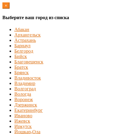
×
Выберите ваш город из списка
Абакан
Архангельск
Астрахань
Барнаул
Белгород
Бийск
Благовещенск
Братск
Брянск
Владивосток
Владимир
Волгоград
Вологда
Воронеж
Дзержинск
Екатеринбург
Иваново
Ижевск
Иркутск
Йошкар-Ола