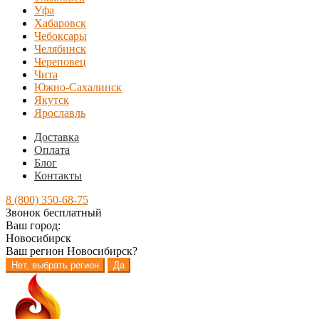
Уфа
Хабаровск
Чебоксары
Челябинск
Череповец
Чита
Южно-Сахалинск
Якутск
Ярославль
Доставка
Оплата
Блог
Контакты
8 (800) 350-68-75
Звонок бесплатный
Ваш город:
Новосибирск
Ваш регион
Новосибирск
?
Нет, выбрать регион
Да
Перейти
Перейти
к
к
навигации
содержимому