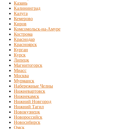
Казань
Калининград
Калуга
Кемерово
Киров
Комсомольск-на-Амуре
Кострома
Краснодар
Красноярск
Курган
Курск
Липецк
Магнитогорск
Миасс
Москва
Мурманск
Набережные Челны
Нижневартовск
Нижнекамск
Нижний Новгород
Нижний Тагил
Новокузнецк
Новороссийск
Новосибирск
Омск