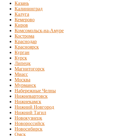
Казань
Калининград
Калуга
Кемерово
Киров
Комсомольск-на-Амуре
Кострома
Краснодар
Красноярск
Курган
Курск
Липецк
Магнитогорск
Миасс
Москва
Мурманск
Набережные Челны
Нижневартовск
Нижнекамск
Нижний Новгород
Нижний Тагил
Новокузнецк
Новороссийск
Новосибирск
Омск