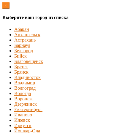
×
Выберите ваш город из списка
Абакан
Архангельск
Астрахань
Барнаул
Белгород
Бийск
Благовещенск
Братск
Брянск
Владивосток
Владимир
Волгоград
Вологда
Воронеж
Дзержинск
Екатеринбург
Иваново
Ижевск
Иркутск
Йошкар-Ола