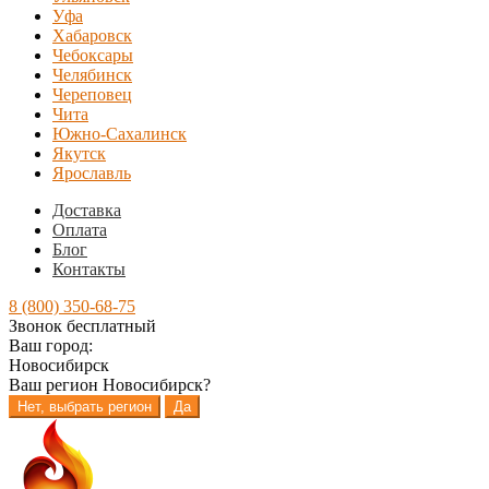
Уфа
Хабаровск
Чебоксары
Челябинск
Череповец
Чита
Южно-Сахалинск
Якутск
Ярославль
Доставка
Оплата
Блог
Контакты
8 (800) 350-68-75
Звонок бесплатный
Ваш город:
Новосибирск
Ваш регион
Новосибирск
?
Нет, выбрать регион
Да
Перейти
Перейти
к
к
навигации
содержимому