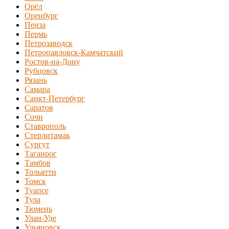
Орёл
Оренбург
Пенза
Пермь
Петрозаводск
Петропавловск-Камчатский
Ростов-на-Дону
Рубцовск
Рязань
Самара
Санкт-Петербург
Саратов
Сочи
Ставрополь
Стерлитамак
Сургут
Таганрог
Тамбов
Тольятти
Томск
Туапсе
Тула
Тюмень
Улан-Уде
Ульяновск